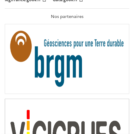
F
R
A
T
Nos partenaires
E
R
N
I
T
É