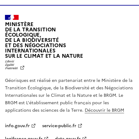
MINISTÈRE
DE LA TRANSITION
ÉCOLOGIQUE,
DE LA BIODIVERSITÉ
ET DES NÉGOCIATIONS
INTERNATIONALES
L
SUR LE CLIMAT ET LA NATURE
I
B
E
R
Géorisques est réalisé en partenariat entre le Ministère de la
T
É
Transition Écologique, de la Biodiversité et des Négociations
,
Internationales sur le Climat et la Nature et le BRGM. Le
É
G
BRGM est L'établissement public français pour les
A
applications des sciences de la Terre.
Découvrir le BRGM
L
I
T
info.gouv.fr
service-public.fr
É
,
legifrance.gouv.fr
data.gouv.fr