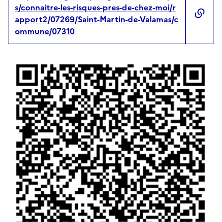
s/connaitre-les-risques-pres-de-chez-moi/r
apport2/07269/Saint-Martin-de-Valamas/c
ommune/07310