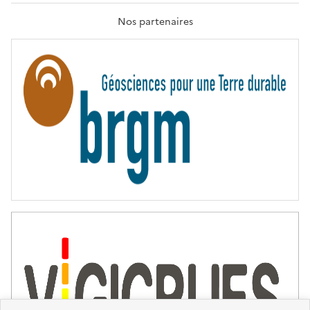
A
T
Nos partenaires
E
R
N
I
T
É