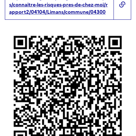
s/connaitre-les-risques-pres-de-chez-moi/r
apport2/04104/Limans/commune/04300