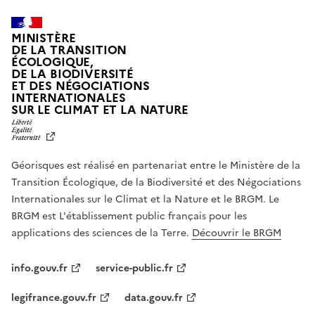
MINISTÈRE
DE LA TRANSITION
ÉCOLOGIQUE,
DE LA BIODIVERSITÉ
ET DES NÉGOCIATIONS
INTERNATIONALES
L
SUR LE CLIMAT ET LA NATURE
I
B
E
R
Géorisques est réalisé en partenariat entre le Ministère de la
T
É
Transition Écologique, de la Biodiversité et des Négociations
,
Internationales sur le Climat et la Nature et le BRGM. Le
É
G
BRGM est L'établissement public français pour les
A
applications des sciences de la Terre.
Découvrir le BRGM
L
I
T
info.gouv.fr
service-public.fr
É
,
legifrance.gouv.fr
data.gouv.fr
F
R