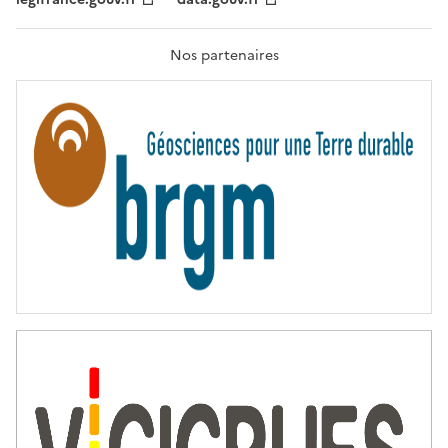
F
R
A
T
Nos partenaires
E
R
N
I
T
É