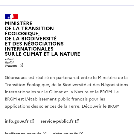
MINISTÈRE
DE LA TRANSITION
ÉCOLOGIQUE,
DE LA BIODIVERSITÉ
ET DES NÉGOCIATIONS
INTERNATIONALES
L
SUR LE CLIMAT ET LA NATURE
I
B
E
R
Géorisques est réalisé en partenariat entre le Ministère de la
T
É
Transition Écologique, de la Biodiversité et des Négociations
,
Internationales sur le Climat et la Nature et le BRGM. Le
É
G
BRGM est L'établissement public français pour les
A
applications des sciences de la Terre.
Découvrir le BRGM
L
I
T
info.gouv.fr
service-public.fr
É
,
legifrance.gouv.fr
data.gouv.fr