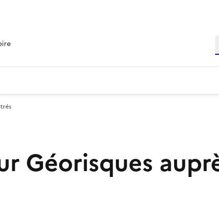
R
oire
trés
r Géorisques aupr