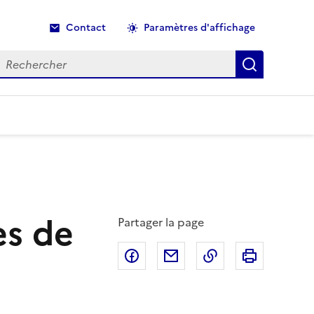
Contact
Paramètres d'affichage
echercher
Recherche
ès de
Partager la page
Partager sur Facebook
Partager par email
Copier dans le p
Imprimer