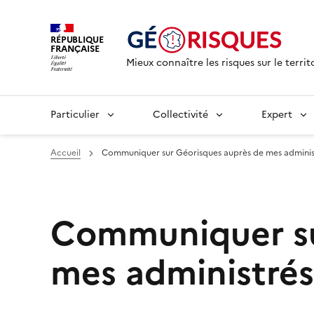
RÉPUBLIQUE
FRANÇAISE
Mieux connaître les risques sur le territ
Particulier
Collectivité
Expert
Accueil
Communiquer sur Géorisques auprès de mes adminis
Communiquer su
mes administrés