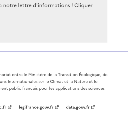
à notre lettre d'informations ! Cliquer
nariat entre le Ministère de la Transition Écologique, de
ons Internationales sur le Climat et la Nature et le
ent public français pour les applications des sciences
c.fr
legifrance.gouv.fr
data.gouv.fr