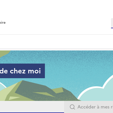
R
oire
 de chez moi
Accéder à mes r