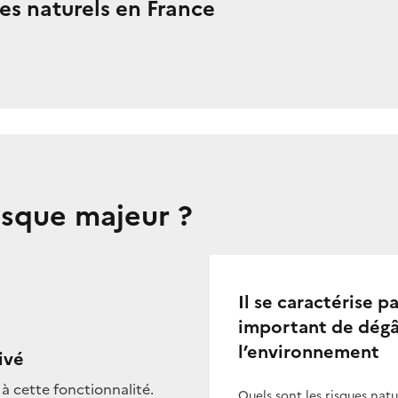
ques naturels en France
isque majeur ?
Il se caractérise 
important de dégât
l’environnement
ivé
à cette fonctionnalité.
Quels sont les risques nat