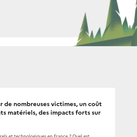
par de nombreuses victimes, un coût
s matériels, des impacts forts sur
urels et technologiques en France ? Quel est