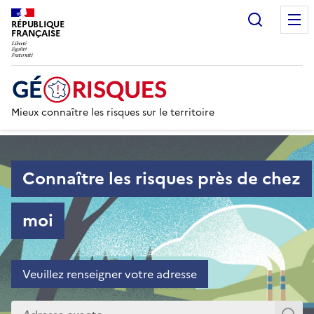
Recherc
RÉPUBLIQUE
FRANÇAISE
Mieux connaître les risques sur le territoire
Accueil - Particulier
Connaître les risques près de chez
moi
Veuillez renseigner votre adresse
Veuillez renseigner votre adresse exacte