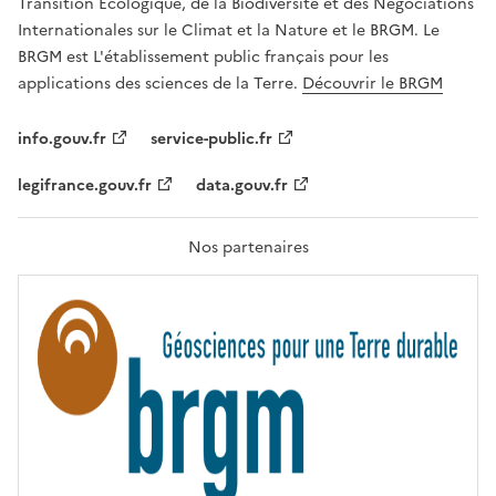
É
Transition Écologique, de la Biodiversité et des Négociations
,
Internationales sur le Climat et la Nature et le BRGM. Le
É
G
BRGM est L'établissement public français pour les
A
applications des sciences de la Terre.
Découvrir le BRGM
L
I
T
info.gouv.fr
service-public.fr
É
,
legifrance.gouv.fr
data.gouv.fr
F
R
A
T
Nos partenaires
E
R
N
I
T
É